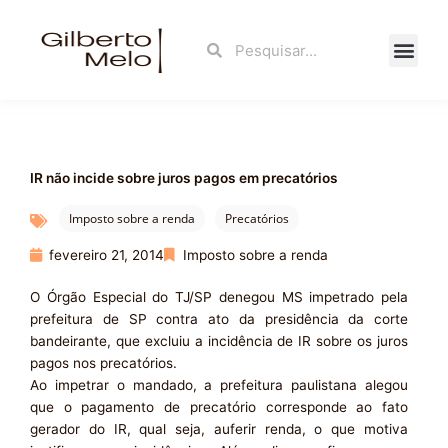
Ir
para
Search
Search
o
conteúdo
Fale Con
IR não incide sobre juros pagos em precatórios
Imposto sobre a renda
Precatórios
fevereiro 21, 2014
Imposto sobre a renda
O Órgão Especial do TJ/SP denegou MS impetrado pela
prefeitura de SP contra ato da presidência da corte
bandeirante, que excluiu a incidência de IR sobre os juros
pagos nos precatórios.
Ao impetrar o mandado, a prefeitura paulistana alegou
que o pagamento de precatório corresponde ao fato
gerador do IR, qual seja, auferir renda, o que motiva