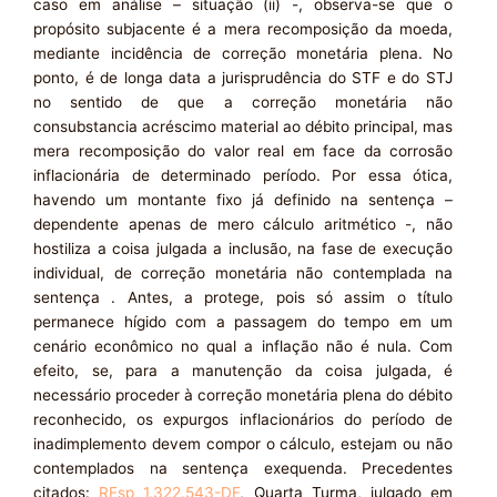
caso em análise – situação (ii) -, observa-se que o
propósito subjacente é a mera recomposição da moeda,
mediante incidência de correção monetária plena. No
ponto, é de longa data a jurisprudência do STF e do STJ
no sentido de que a correção monetária não
consubstancia acréscimo material ao débito principal, mas
mera recomposição do valor real em face da corrosão
inflacionária de determinado período. Por essa ótica,
havendo um montante fixo já definido na sentença –
dependente apenas de mero cálculo aritmético -, não
hostiliza a coisa julgada a inclusão, na fase de execução
individual, de correção monetária não contemplada na
sentença . Antes, a protege, pois só assim o título
permanece hígido com a passagem do tempo em um
cenário econômico no qual a inflação não é nula. Com
efeito, se, para a manutenção da coisa julgada, é
necessário proceder à correção monetária plena do débito
reconhecido, os expurgos inflacionários do período de
inadimplemento devem compor o cálculo, estejam ou não
contemplados na sentença exequenda. Precedentes
citados:
REsp 1.322.543-DF
, Quarta Turma, julgado em