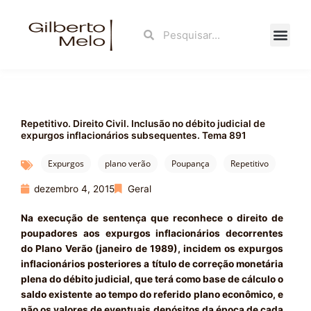
Ir
para
Search
Search
o
conteúdo
Fale Con
Repetitivo. Direito Civil. Inclusão no débito judicial de
expurgos inflacionários subsequentes. Tema 891
Expurgos
plano verão
Poupança
Repetitivo
dezembro 4, 2015
Geral
Na execução de sentença que reconhece o direito de
poupadores aos expurgos inflacionários decorrentes
do Plano Verão (janeiro de 1989), incidem os expurgos
inflacionários posteriores a título de correção monetária
plena do débito judicial, que terá como base de cálculo o
saldo existente ao tempo do referido plano econômico, e
não os valores de eventuais depósitos da época de cada