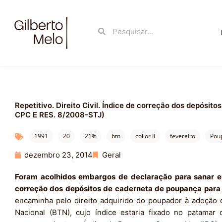
Ir
para
Search
Search
o
conteúdo
Repetitivo. Direito Civil. Índice de correção dos depósit
CPC E RES. 8/2008-STJ)
1991
20
21%
btn
collor II
fevereiro
Pou
dezembro 23, 2014
Geral
Foram acolhidos embargos de declaração para sanar err
correção dos depósitos de caderneta de poupança para o
encaminha pelo direito adquirido do poupador à adoção d
Nacional (BTN), cujo índice estaria fixado no patamar 