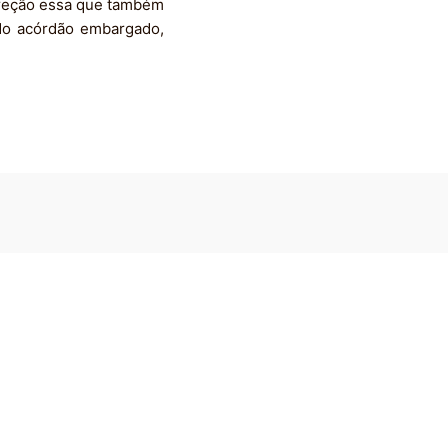
rreção essa que também
 do acórdão embargado,