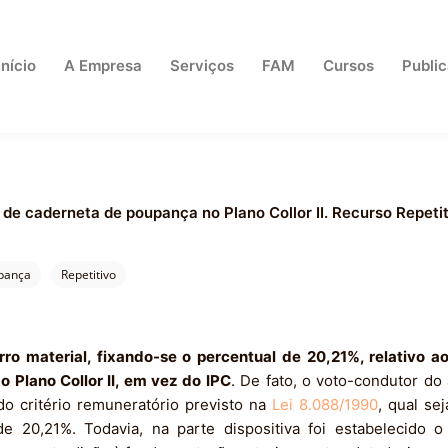
Início
A Empresa
Serviços
FAM
Cursos
Publi
os de caderneta de poupança no Plano Collor II. Recurso Repet
pança
Repetitivo
o material, fixando-se o percentual de 20,21%, relativo a
 Plano Collor II, em vez do IPC
. De fato, o voto-condutor d
o critério remuneratório previsto na
Lei 8.088/1990
, qual se
de 20,21%. Todavia, na parte dispositiva foi estabelecido 