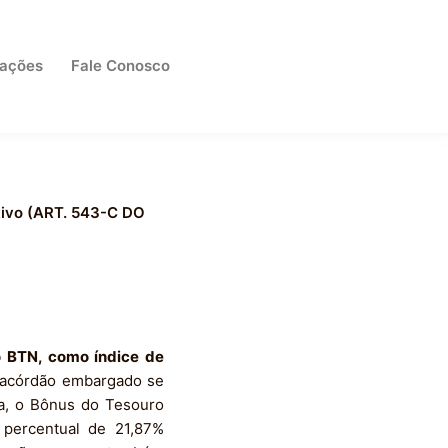
cações
Fale Conosco
itivo (ART. 543-C DO
o BTN, como índice de
o acórdão embargado se
ja, o Bônus do Tesouro
o percentual de 21,87%