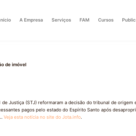
Início
A Empresa
Serviços
FAM
Cursos
Publi
ão de imóvel
 de Justiça (STJ) reformaram a decisão do tribunal de origem e
cessantes pagos pelo estado do Espírito Santo após desapropr
o…
Veja esta notícia no site do Jota.info
.