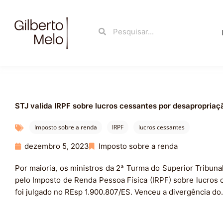
Ir
para
Search
Search
o
conteúdo
STJ valida IRPF sobre lucros cessantes por desapropriaç
Imposto sobre a renda
IRPF
lucros cessantes
dezembro 5, 2023
Imposto sobre a renda
Por maioria, os ministros da 2ª Turma do Superior Tribunal
pelo Imposto de Renda Pessoa Física (IRPF) sobre lucros 
foi julgado no REsp 1.900.807/ES. Venceu a divergência d