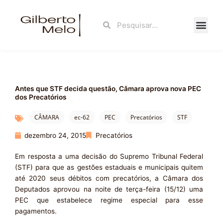
Ir
para
Search
Search
o
conteúdo
Fale Con
Antes que STF decida questão, Câmara aprova nova PEC
dos Precatórios
CÂMARA
ec-62
PEC
Precatórios
STF
dezembro 24, 2015
Precatórios
Em resposta a uma decisão do Supremo Tribunal Federal
(STF) para que as gestões estaduais e municipais quitem
até 2020 seus débitos com precatórios, a Câmara dos
Deputados aprovou na noite de terça-feira (15/12) uma
PEC que estabelece regime especial para esse
pagamentos.