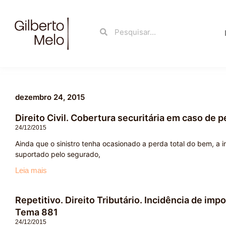
Ir
para
Search
Search
o
conteúdo
dezembro 24, 2015
Direito Civil. Cobertura securitária em caso de 
24/12/2015
Ainda que o sinistro tenha ocasionado a perda total do bem, a i
suportado pelo segurado,
Leia mais
Repetitivo. Direito Tributário. Incidência de imp
Tema 881
24/12/2015