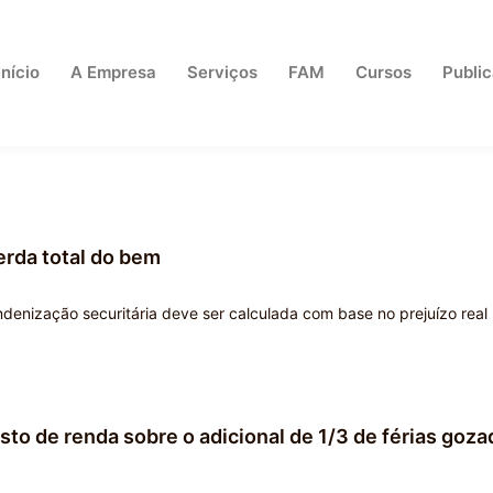
Início
A Empresa
Serviços
FAM
Cursos
Publi
perda total do bem
ndenização securitária deve ser calculada com base no prejuízo real
osto de renda sobre o adicional de 1/3 de férias goza