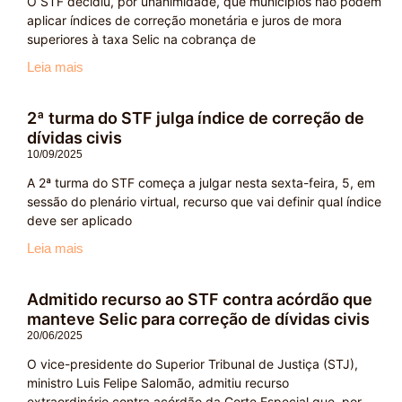
O STF decidiu, por unanimidade, que municípios não podem
aplicar índices de correção monetária e juros de mora
superiores à taxa Selic na cobrança de
Leia mais
2ª turma do STF julga índice de correção de
dívidas civis
10/09/2025
A 2ª turma do STF começa a julgar nesta sexta-feira, 5, em
sessão do plenário virtual, recurso que vai definir qual índice
deve ser aplicado
Leia mais
Admitido recurso ao STF contra acórdão que
manteve Selic para correção de dívidas civis
20/06/2025
O vice-presidente do Superior Tribunal de Justiça (STJ),
ministro Luis Felipe Salomão, admitiu recurso
extraordinário contra acórdão da Corte Especial que, por