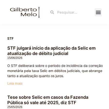
Ir
para
Search
Search
o
conteúdo
Fale Con
STF
STF julgará início da aplicação da Selic em
Page
Page
atualização de débito judicial
15/06/2026
O STF deliberará sobre o período de incidência da correção
monetária pela taxa Selic em débitos judiciais, que abrange
tanto a atualização quanto os juros.
Leia mais
Tese sobre Selic em casos da Fazenda
Pública só vale até 2025, diz STF
25/05/2026