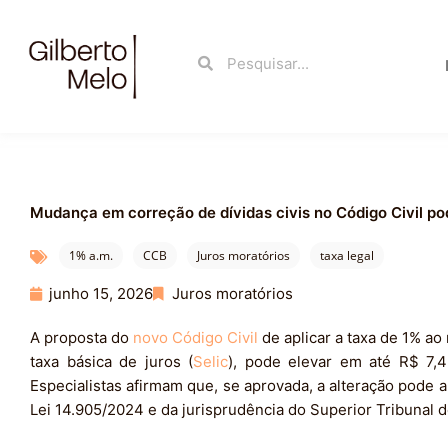
Ir
para
Search
Search
o
conteúdo
Mudança em correção de dívidas civis no Código Civil po
1% a.m.
CCB
Juros moratórios
taxa legal
junho 15, 2026
Juros moratórios
A proposta do
novo Código Civil
de aplicar a taxa de 1% ao
taxa básica de juros (
Selic
), pode elevar em até R$ 7,
Especialistas afirmam que, se aprovada, a alteração pode a
Lei 14.905/2024 e da jurisprudência do Superior Tribunal d