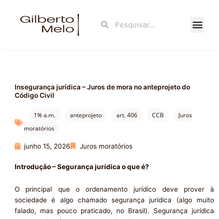
Ir
para
Search
Search
o
conteúdo
Fale Con
Insegurança jurídica – Juros de mora no anteprojeto do
Código Civil
1% a.m.
anteprojeto
art. 406
CCB
Juros
moratórios
junho 15, 2026
Juros moratórios
Introdução – Segurança jurídica o que é?
O principal que o ordenamento jurídico deve prover à
sociedade é algo chamado segurança jurídica (algo muito
falado, mas pouco praticado, no Brasil). Segurança jurídica