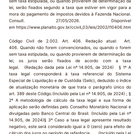
sem taxa estipulada, ou quando provierem de determinação da
lei, serão fixados segundo a taxa que estiver em vigor para a
mora do pagamento de impostos devidos à Fazenda Nacional.
Consult. 27/05/2026. Disponível
em https://www.planalto.gov.br/ccivil_03/leis/2002/l10406.htm
Código Civil de 2.002. Art. 406. Redação atual: Art.
406. Quando não forem convencionados, ou quando o forem
sem taxa estipulada, ou quando provierem de determinação da
lei, os juros serão fixados de acordo com a taxa
legal. (Redação dada pela Lei nº 14.905, de 2024) § 1º A
taxa legal corresponderá à taxa referencial do Sistema
Especial de Liquidação e de Custódia (Selic), deduzido o índice
de atualização monetária de que trata o parágrafo único do
art. 389 deste Código.(Incluído pela Lei nº 14.905, de 2024) ; §
2º A metodologia de cálculo da taxa legal e sua forma de
aplicação serão definidas pelo Conselho Monetário Nacional e
divulgadas pelo Banco Central do Brasil. (Incluído pela Lei nº
14.905, de 2024)§ 3º Caso a taxa legal apresente resultado
negativo, este será considerado igual a 0 (zero) para efeito de
cálculo dos juros no período de referência. (Incluído pela Lei