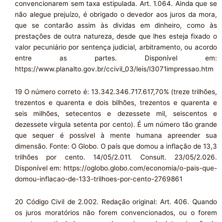
convencionarem sem taxa estipulada. Art. 1.064. Ainda que se
não alegue prejuízo, é obrigado o devedor aos juros da mora,
que se contarão assim às dividas em dinheiro, como às
prestações de outra natureza, desde que lhes esteja fixado o
valor pecuniário por sentença judicial, arbitramento, ou acordo
entre as partes. Disponível em:
https://www.planalto.gov.br/ccivil_03/leis/l3071impressao.htm
19 O número correto é: 13.342.346.717.617,70% (treze trilhões,
trezentos e quarenta e dois bilhões, trezentos e quarenta e
seis milhões, setecentos e dezessete mil, seiscentos e
dezessete vírgula setenta por cento). É um número tão grande
que sequer é possível à mente humana apreender sua
dimensão. Fonte: O Globo. O país que domou a inflação de 13,3
trilhões por cento. 14/05/2.011. Consult. 23/05/2.026.
Disponível em: https://oglobo.globo.com/economia/o-pais-que-
domou-inflacao-de-133-trilhoes-por-cento-2769861
20 Código Civil de 2.002. Redação original: Art. 406. Quando
os juros moratórios não forem convencionados, ou o forem