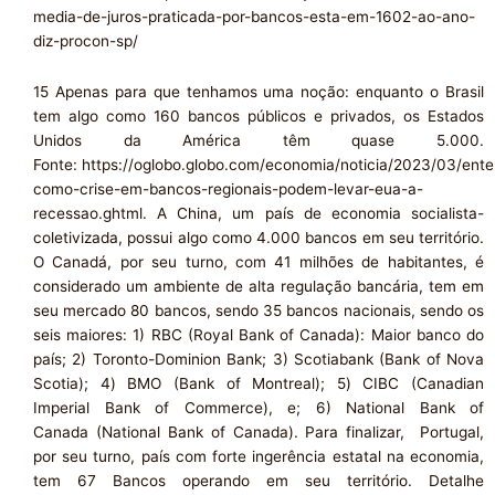
media-de-juros-praticada-por-bancos-esta-em-1602-ao-ano-
diz-procon-sp/
15 Apenas para que tenhamos uma noção: enquanto o Brasil
tem algo como 160 bancos públicos e privados, os Estados
Unidos da América têm quase 5.000.
Fonte: https://oglobo.globo.com/economia/noticia/2023/03/ent
como-crise-em-bancos-regionais-podem-levar-eua-a-
recessao.ghtml. A China, um país de economia socialista-
coletivizada, possui algo como 4.000 bancos em seu território.
O Canadá, por seu turno, com 41 milhões de habitantes, é
considerado um ambiente de alta regulação bancária, tem em
seu mercado 80 bancos, sendo 35 bancos nacionais, sendo os
seis maiores: 1) RBC (Royal Bank of Canada): Maior banco do
país; 2) Toronto-Dominion Bank; 3) Scotiabank (Bank of Nova
Scotia); 4) BMO (Bank of Montreal); 5) CIBC (Canadian
Imperial Bank of Commerce), e; 6) National Bank of
Canada (National Bank of Canada). Para finalizar, Portugal,
por seu turno, país com forte ingerência estatal na economia,
tem 67 Bancos operando em seu território. Detalhe