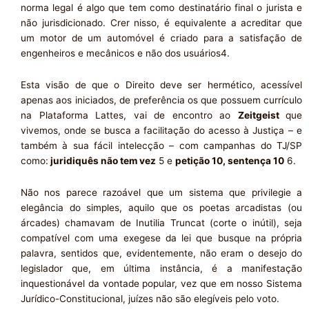
norma legal é algo que tem como destinatário final o jurista e
não jurisdicionado. Crer nisso, é equivalente a acreditar que
um motor de um automóvel é criado para a satisfação de
engenheiros e mecânicos e não dos usuários4.
Esta visão de que o Direito deve ser hermético, acessível
apenas aos iniciados, de preferência os que possuem currículo
na Plataforma Lattes, vai de encontro ao
Zeitgeist
que
vivemos, onde se busca a facilitação do acesso à Justiça – e
também à sua fácil intelecção – com campanhas do TJ/SP
como:
juridiquês não tem vez
5 e
petição 10, sentença 10
6.
Não nos parece razoável que um sistema que privilegie a
elegância do simples, aquilo que os poetas arcadistas (ou
árcades) chamavam de Inutilia Truncat (corte o inútil), seja
compatível com uma exegese da lei que busque na própria
palavra, sentidos que, evidentemente, não eram o desejo do
legislador que, em última instância, é a manifestação
inquestionável da vontade popular, vez que em nosso Sistema
Jurídico-Constitucional, juízes não são elegíveis pelo voto.