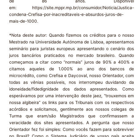
de 86 anos. Disponível
em: https://site.mppr.mp.br/consumidor/Noticia/Justica-
condena-Crefisa-por-inacreditaveis-e-absurdos-juros-de-
mais-de-1000.
*Nota deste autor: Quando fizemos os créditos para o nosso
Mestrado na Universidade Autónoma de Lisboa, apresentamos
seminário para juristas europeus apresentando o cenário dos
juros bancários praticados no mercado brasileiro. Quando
começamos a citar como “normais” juros de 90% a 400% e
citamos aqueles de 1.000% ao ano dos bancos de
microcrédito, como Crefisa e Daycoval, nosso Orientador, com
todas as vênias possíveis, nos interrompeu duvidando da
idoneidade/fidedignidade dos dados apresentados. Como
esperávamos por uma intervenção deste jaez, “trouxemos em
nossa algibeira” os links para os Tribunais com os respectivos
acórdãos e solicitamos, gentilmente aos nossos colegas de
Turma que eram/são Magistrados que confirmassem a
veracidade dos sites apresentados. A pergunta que nosso
Orientador fez foi simples: Como vocês fazem para sobreviver
no Brasil? Como o Sistema Judiciário de vosso país aceita