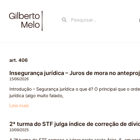
Ir
para
Search
Search
o
conteúdo
art. 406
Insegurança jurídica – Juros de mora no anteproj
15/06/2026
Introdução – Segurança jurídica o que é? O principal que o or
jurídica (algo muito falado,
Leia mais
2ª turma do STF julga índice de correção de dívid
10/09/2025
A 2ª turma do STF começa a julgar nesta sexta-feira, 5, em sessã