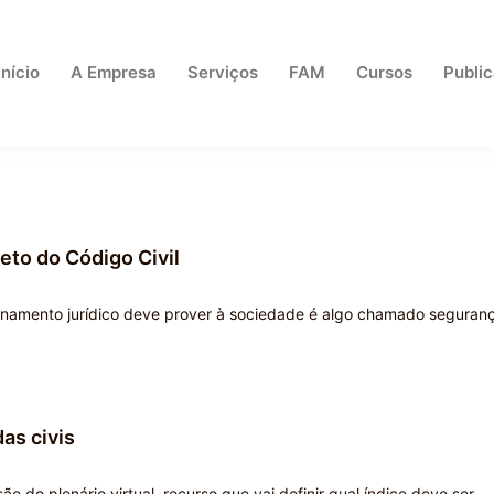
Início
A Empresa
Serviços
FAM
Cursos
Publi
eto do Código Civil
denamento jurídico deve prover à sociedade é algo chamado seguran
as civis
o do plenário virtual, recurso que vai definir qual índice deve ser