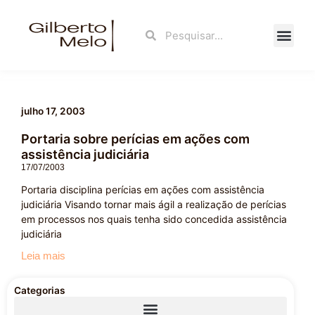
Ir
para
Search
Search
o
conteúdo
Fale Con
julho 17, 2003
Portaria sobre perícias em ações com
assistência judiciária
17/07/2003
Portaria disciplina perícias em ações com assistência
judiciária Visando tornar mais ágil a realização de perícias
em processos nos quais tenha sido concedida assistência
judiciária
Leia mais
Categorias