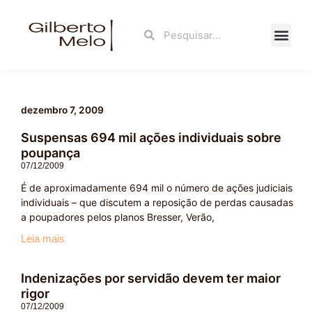
Ir
para
Search
Search
o
conteúdo
Fale Con
dezembro 7, 2009
Suspensas 694 mil ações individuais sobre
poupança
07/12/2009
É de aproximadamente 694 mil o número de ações judiciais
individuais – que discutem a reposição de perdas causadas
a poupadores pelos planos Bresser, Verão,
Leia mais
Indenizações por servidão devem ter maior
rigor
07/12/2009