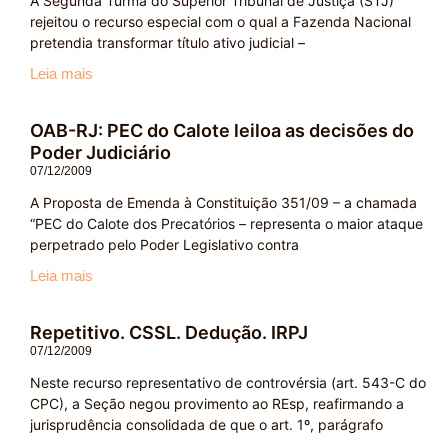
A Segunda Turma do Superior Tribunal de Justiça (STJ)
rejeitou o recurso especial com o qual a Fazenda Nacional
pretendia transformar título ativo judicial –
Leia mais
OAB-RJ: PEC do Calote leiloa as decisões do
Poder Judiciário
07/12/2009
A Proposta de Emenda à Constituição 351/09 – a chamada
“PEC do Calote dos Precatórios – representa o maior ataque
perpetrado pelo Poder Legislativo contra
Leia mais
Repetitivo. CSSL. Dedução. IRPJ
07/12/2009
Neste recurso representativo de controvérsia (art. 543-C do
CPC), a Seção negou provimento ao REsp, reafirmando a
jurisprudência consolidada de que o art. 1º, parágrafo