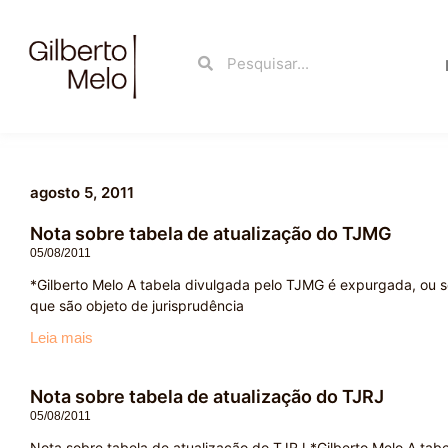
Ir
para
Search
Search
o
conteúdo
agosto 5, 2011
Nota sobre tabela de atualização do TJMG
05/08/2011
*Gilberto Melo A tabela divulgada pelo TJMG é expurgada, ou 
que são objeto de jurisprudência
Leia mais
Nota sobre tabela de atualização do TJRJ
05/08/2011
Nota sobre tabela de atualização do TJRJ *Gilberto Melo A tab