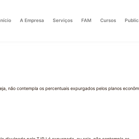
Início
A Empresa
Serviços
FAM
Cursos
Publi
seja, não contempla os percentuais expurgados pelos planos econôm
ela divulgada pelo TJRJ é expurgada, ou seja, não contempla os