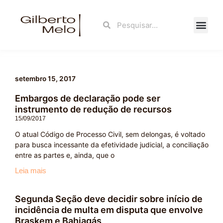
Ir
para
Search
Search
o
conteúdo
Fale Con
setembro 15, 2017
Embargos de declaração pode ser
instrumento de redução de recursos
15/09/2017
O atual Código de Processo Civil, sem delongas, é voltado
para busca incessante da efetividade judicial, a conciliação
entre as partes e, ainda, que o
Leia mais
Segunda Seção deve decidir sobre início de
incidência de multa em disputa que envolve
Braskem e Bahiagás