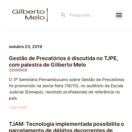
Ir
para
Search
Search
o
conteúdo
Fale Con
outubro 23, 2019
Gestão de Precatórios é discutida no TJPE,
com palestra de Gilberto Melo
23/10/2019
O 3º Seminário Pernambucano sobre Gestão de Precatórios
foi promovido na sexta-feira (18/10), no auditório da Escola
Judicial (Esmape), reunindo profissionais de referência no
país
Leia mais
TJAM: Tecnologia implementada possibilita o
parcelamento de débitos decorrentes de