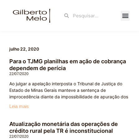
Ir
para
Search
Search
o
conteúdo
Fale Con
julho 22, 2020
Para o TJMG planilhas em ação de cobrança
dependem de perícia
22/07/2020
Ao julgar a apelação interposta o Tribunal de Justiça do
Estado de Minas Gerais manteve a sentença de
improcedência diante da impossibilidade de apuração dos
Leia mais
Atualização monetária das operações de
crédito rural pela TR é inconstitucional
22/07/2020