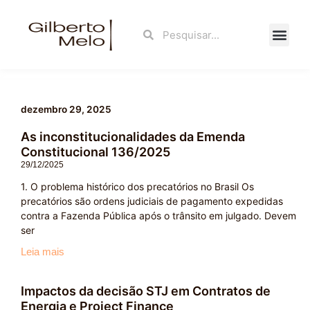
Ir
para
Search
Search
o
conteúdo
Fale Con
dezembro 29, 2025
As inconstitucionalidades da Emenda
Constitucional 136/2025
29/12/2025
1. O problema histórico dos precatórios no Brasil Os
precatórios são ordens judiciais de pagamento expedidas
contra a Fazenda Pública após o trânsito em julgado. Devem
ser
Leia mais
Impactos da decisão STJ em Contratos de
Energia e Project Finance