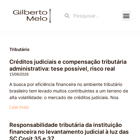
Ir
para
Search
Search
o
conteúdo
Fale Con
Tributário
Créditos judiciais e compensação tributária
administrativa: tese possível, risco real
15/06/2026
A busca por eficiência financeira no ambiente tributário
brasileiro tem levado muitos contribuintes a um terreno de
alta volatilidade: o mercado de créditos judiciais. Nos
Leia mais
Responsabilidade tributária da instituição
financeira no levantamento judicial à luz das
SC Cosit 35 e 37