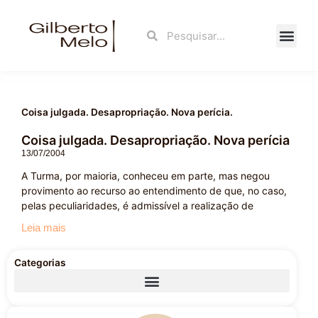
Ir
para
Search
Search
o
conteúdo
Fale Con
Coisa julgada. Desapropriação. Nova perícia.
Coisa julgada. Desapropriação. Nova perícia
13/07/2004
A Turma, por maioria, conheceu em parte, mas negou
provimento ao recurso ao entendimento de que, no caso,
pelas peculiaridades, é admissível a realização de
Leia mais
Categorias