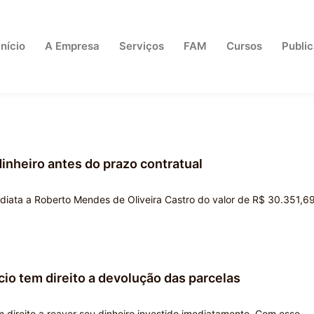
Início
A Empresa
Serviços
FAM
Cursos
Publi
inheiro antes do prazo contratual
mediata a Roberto Mendes de Oliveira Castro do valor de R$ 30.351,69
cio tem direito a devolução das parcelas
m direito a reaver seu dinheiro investido imediatamente. Com esse