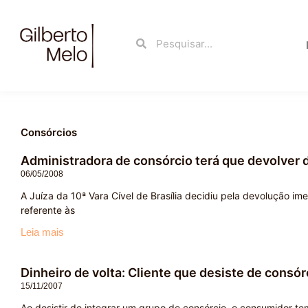
Ir
para
Search
Search
o
conteúdo
Consórcios
Administradora de consórcio terá que devolver d
06/05/2008
A Juíza da 10ª Vara Cível de Brasília decidiu pela devolução i
referente às
Leia mais
Dinheiro de volta: Cliente que desiste de consór
15/11/2007
Ao desistir de integrar um grupo de consórcio, o consumidor te