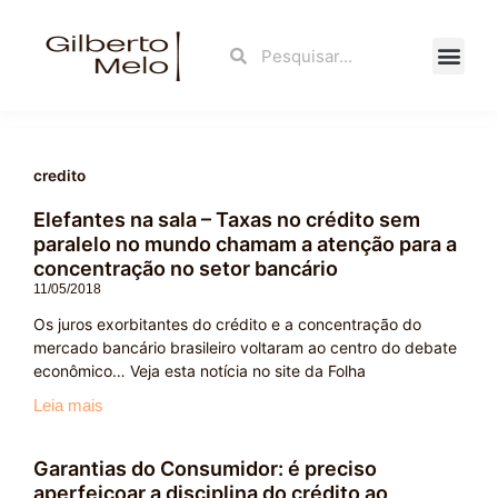
Ir
para
Search
Search
o
conteúdo
Fale Con
credito
Elefantes na sala – Taxas no crédito sem
paralelo no mundo chamam a atenção para a
concentração no setor bancário
11/05/2018
Os juros exorbitantes do crédito e a concentração do
mercado bancário brasileiro voltaram ao centro do debate
econômico… Veja esta notícia no site da Folha
Leia mais
Garantias do Consumidor: é preciso
aperfeiçoar a disciplina do crédito ao