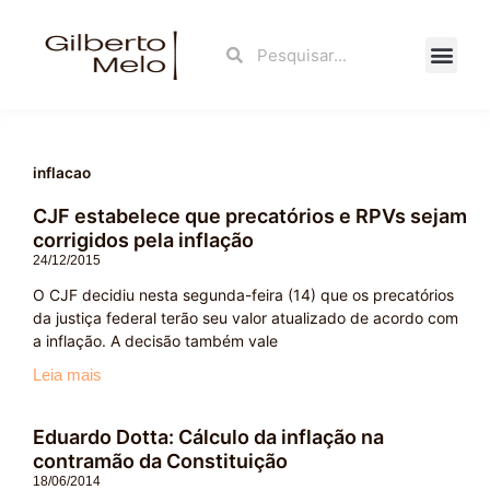
Ir
para
Search
Search
o
conteúdo
Fale Con
inflacao
CJF estabelece que precatórios e RPVs sejam
corrigidos pela inflação
24/12/2015
O CJF decidiu nesta segunda-feira (14) que os precatórios
da justiça federal terão seu valor atualizado de acordo com
a inflação. A decisão também vale
Leia mais
Eduardo Dotta: Cálculo da inflação na
contramão da Constituição
18/06/2014