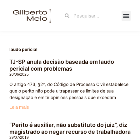
Ir
para
Search
Search
o
conteúdo
Fale Con
laudo pericial
TJ-SP anula decisão baseada em laudo
pericial com problemas
20/06/2025
O artigo 473, §2º, do Código de Processo Civil estabelece
que o perito não pode ultrapassar os limites de sua
designação e emitir opiniões pessoais que excedam
Leia mais
“Perito é auxiliar, não substituto do juiz”, diz
magistrado ao negar recurso de trabalhadora
29/07/2019