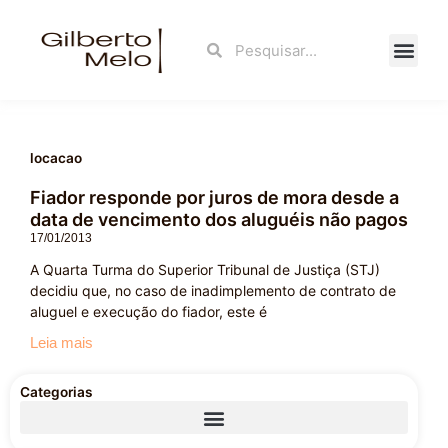
Ir
para
Search
Search
o
conteúdo
Fale Con
locacao
Fiador responde por juros de mora desde a
data de vencimento dos aluguéis não pagos
17/01/2013
A Quarta Turma do Superior Tribunal de Justiça (STJ)
decidiu que, no caso de inadimplemento de contrato de
aluguel e execução do fiador, este é
Leia mais
Categorias