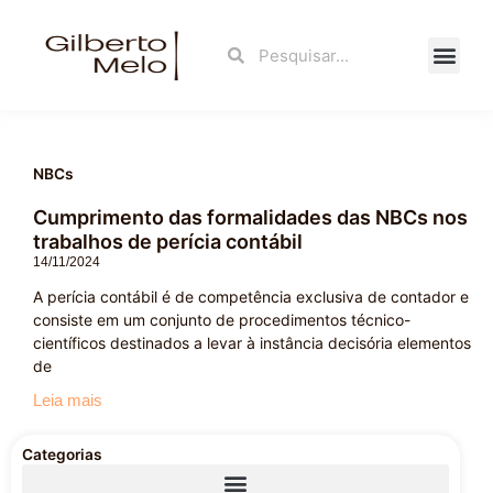
Ir
para
Search
Search
o
conteúdo
Fale Con
NBCs
Cumprimento das formalidades das NBCs nos
trabalhos de perícia contábil
14/11/2024
A perícia contábil é de competência exclusiva de contador e
consiste em um conjunto de procedimentos técnico-
científicos destinados a levar à instância decisória elementos
de
Leia mais
Categorias