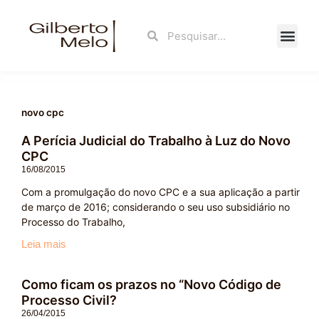
Ir
para
Search
Search
o
conteúdo
Fale Con
novo cpc
A Perícia Judicial do Trabalho à Luz do Novo
CPC
16/08/2015
Com a promulgação do novo CPC e a sua aplicação a partir
de março de 2016; considerando o seu uso subsidiário no
Processo do Trabalho,
Leia mais
Como ficam os prazos no “Novo Código de
Processo Civil?
26/04/2015