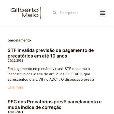
Ir
para
Search
Search
o
conteúdo
Fale Con
parcelamento
STF invalida previsão de pagamento de
precatórios em até 10 anos
05/12/2023
Em julgamento no plenário virtual, STF declarou a
inconstitucionalidade do art. 2º da EC 30/00, que
acrescentou o art. 78 no ADCT. O dispositivo previa
Leia mais
PEC dos Precatórios prevê parcelamento e
muda índice de correção
13/09/2021