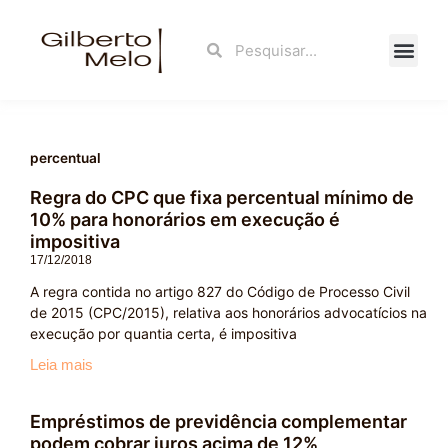
Ir
para
Search
Search
o
conteúdo
Fale Con
percentual
Regra do CPC que fixa percentual mínimo de
10% para honorários em execução é
impositiva
17/12/2018
A regra contida no artigo 827 do Código de Processo Civil
de 2015 (CPC/2015), relativa aos honorários advocatícios na
execução por quantia certa, é impositiva
Leia mais
Empréstimos de previdência complementar
podem cobrar juros acima de 12%