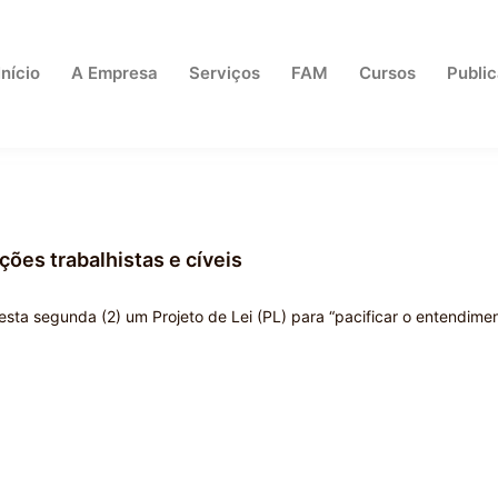
Início
A Empresa
Serviços
FAM
Cursos
Publi
ões trabalhistas e cíveis
ta segunda (2) um Projeto de Lei (PL) para “pacificar o entendime