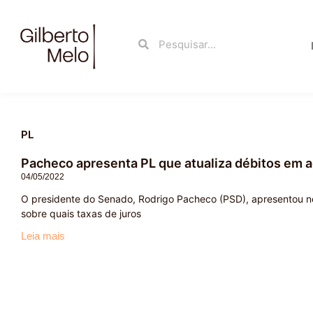
Ir
para
Search
Search
o
conteúdo
PL
Pacheco apresenta PL que atualiza débitos em aç
04/05/2022
O presidente do Senado, Rodrigo Pacheco (PSD), apresentou nes
sobre quais taxas de juros
Leia mais