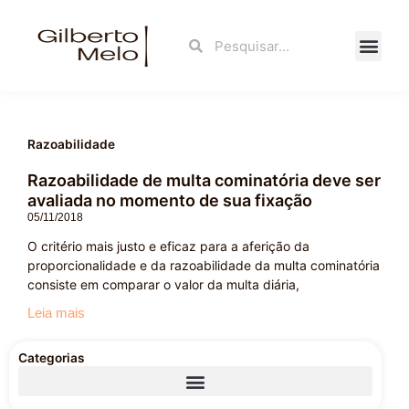
Ir
para
Search
Search
o
conteúdo
Fale Con
Razoabilidade
Razoabilidade de multa cominatória deve ser
avaliada no momento de sua fixação
05/11/2018
O critério mais justo e eficaz para a aferição da
proporcionalidade e da razoabilidade da multa cominatória
consiste em comparar o valor da multa diária,
Leia mais
Categorias