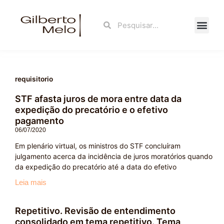
Ir
para
Search
Search
o
conteúdo
Fale Con
requisitorio
STF afasta juros de mora entre data da
expedição do precatório e o efetivo
pagamento
06/07/2020
Em plenário virtual, os ministros do STF concluíram
julgamento acerca da incidência de juros moratórios quando
da expedição do precatório até a data do efetivo
Leia mais
Repetitivo. Revisão de entendimento
consolidado em tema repetitivo. Tema