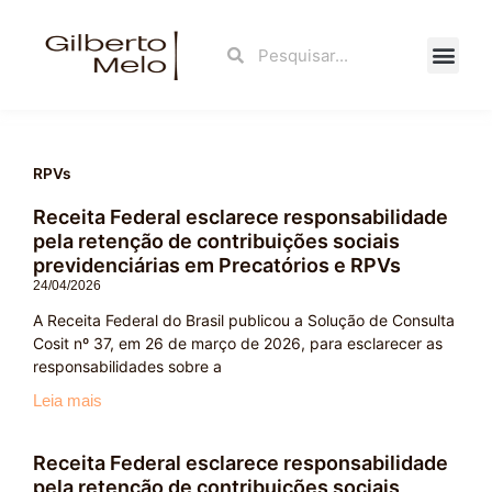
Ir
para
Search
Search
o
conteúdo
Fale Con
RPVs
Receita Federal esclarece responsabilidade
pela retenção de contribuições sociais
previdenciárias em Precatórios e RPVs
24/04/2026
A Receita Federal do Brasil publicou a Solução de Consulta
Cosit nº 37, em 26 de março de 2026, para esclarecer as
responsabilidades sobre a
Leia mais
Receita Federal esclarece responsabilidade
pela retenção de contribuições sociais