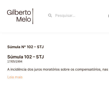
Ir
para
Search
Search
o
conteúdo
Súmula Nº 102 – STJ
Súmula 102 – STJ
17/05/1994
A incidência dos juros moratórios sobre os compensatórios, nas
Leia mais