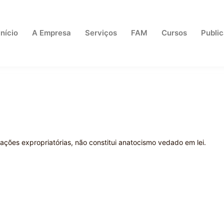
Início
A Empresa
Serviços
FAM
Cursos
Publi
 ações expropriatórias, não constitui anatocismo vedado em lei.