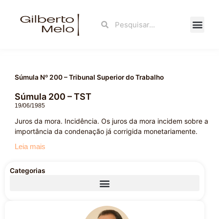
Ir
para
Search
Search
o
conteúdo
Fale Con
Súmula Nº 200 – Tribunal Superior do Trabalho
Súmula 200 – TST
19/06/1985
Juros da mora. Incidência. Os juros da mora incidem sobre a
importância da condenação já corrigida monetariamente.
Leia mais
Categorias