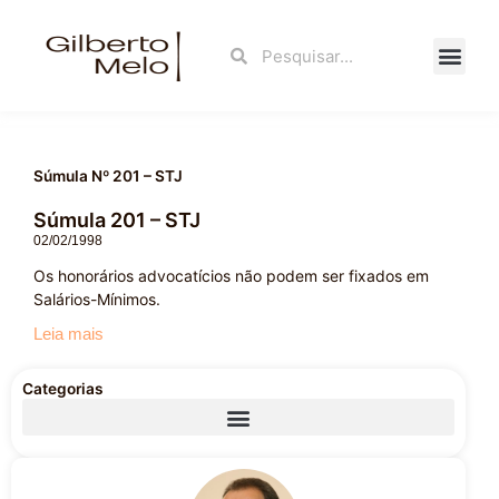
Ir
para
Search
Search
o
conteúdo
Fale Con
Súmula Nº 201 – STJ
Súmula 201 – STJ
02/02/1998
Os honorários advocatícios não podem ser fixados em
Salários-Mínimos.
Leia mais
Categorias