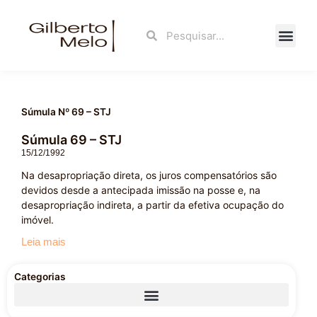
Ir
para
Search
Search
o
conteúdo
Fale Con
Súmula Nº 69 – STJ
Súmula 69 – STJ
15/12/1992
Na desapropriação direta, os juros compensatórios são
devidos desde a antecipada imissão na posse e, na
desapropriação indireta, a partir da efetiva ocupação do
imóvel.
Leia mais
Categorias