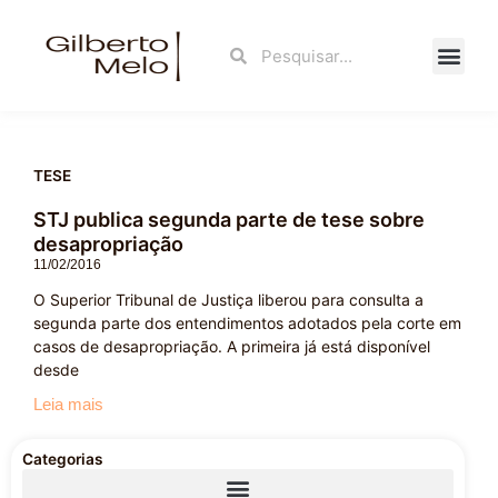
Ir
para
Search
Search
o
conteúdo
Fale Con
TESE
STJ publica segunda parte de tese sobre
desapropriação
11/02/2016
O Superior Tribunal de Justiça liberou para consulta a
segunda parte dos entendimentos adotados pela corte em
casos de desapropriação. A primeira já está disponível
desde
Leia mais
Categorias