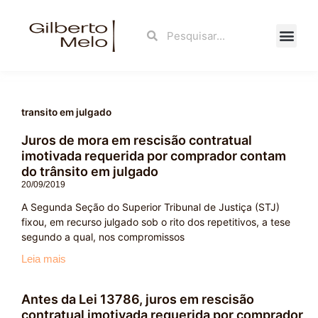
Ir
para
Search
Search
o
conteúdo
Fale Con
transito em julgado
Juros de mora em rescisão contratual
imotivada requerida por comprador contam
do trânsito em julgado
20/09/2019
A Segunda Seção do Superior Tribunal de Justiça (STJ)
fixou, em recurso julgado sob o rito dos repetitivos, a tese
segundo a qual, nos compromissos
Leia mais
Antes da Lei 13786, juros em rescisão
contratual imotivada requerida por comprador