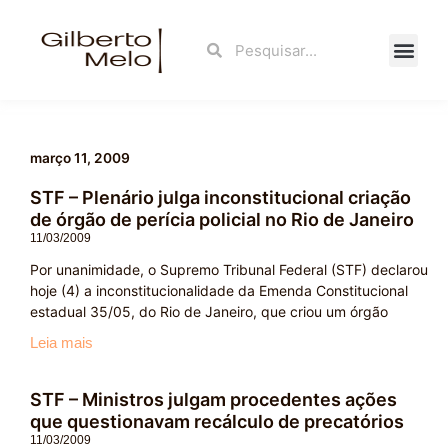
Ir
para
Search
Search
o
conteúdo
Fale Con
março 11, 2009
STF – Plenário julga inconstitucional criação
de órgão de perícia policial no Rio de Janeiro
11/03/2009
Por unanimidade, o Supremo Tribunal Federal (STF) declarou
hoje (4) a inconstitucionalidade da Emenda Constitucional
estadual 35/05, do Rio de Janeiro, que criou um órgão
Leia mais
STF – Ministros julgam procedentes ações
que questionavam recálculo de precatórios
11/03/2009