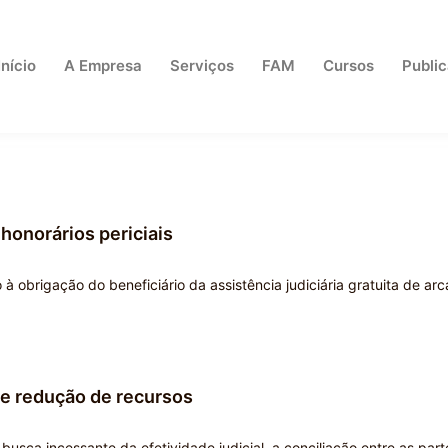
Início
A Empresa
Serviços
FAM
Cursos
Publi
honorários periciais
 à obrigação do beneficiário da assistência judiciária gratuita de arc
e redução de recursos
usca incessante da efetividade judicial, a conciliação entre as part