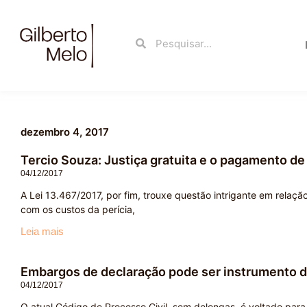
Ir
para
Search
Search
o
conteúdo
dezembro 4, 2017
Tercio Souza: Justiça gratuita e o pagamento de 
04/12/2017
A Lei 13.467/2017, por fim, trouxe questão intrigante em relação
com os custos da perícia,
Leia mais
Embargos de declaração pode ser instrumento d
04/12/2017
O atual Código de Processo Civil, sem delongas, é voltado para b