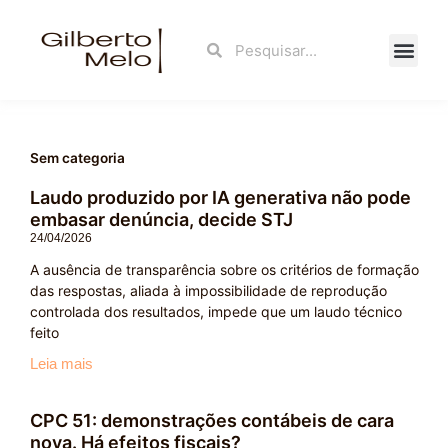
Ir
para
Search
Search
o
conteúdo
Fale Con
Sem categoria
Laudo produzido por IA generativa não pode
embasar denúncia, decide STJ
24/04/2026
A ausência de transparência sobre os critérios de formação
das respostas, aliada à impossibilidade de reprodução
controlada dos resultados, impede que um laudo técnico
feito
Leia mais
CPC 51: demonstrações contábeis de cara
nova. Há efeitos fiscais?