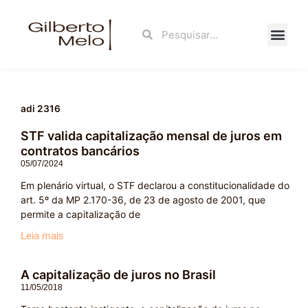
Ir
para
Search
Search
o
conteúdo
Fale Con
adi 2316
STF valida capitalização mensal de juros em
contratos bancários
05/07/2024
Em plenário virtual, o STF declarou a constitucionalidade do
art. 5º da MP 2.170-36, de 23 de agosto de 2001, que
permite a capitalização de
Leia mais
A capitalização de juros no Brasil
11/05/2018