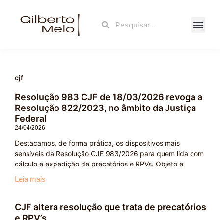
Ir
para
Search
Search
o
conteúdo
Fale Con
cjf
Resolução 983 CJF de 18/03/2026 revoga a
Resolução 822/2023, no âmbito da Justiça
Federal
24/04/2026
Destacamos, de forma prática, os dispositivos mais
sensíveis da Resolução CJF 983/2026 para quem lida com
cálculo e expedição de precatórios e RPVs. Objeto e
Leia mais
CJF altera resolução que trata de precatórios
e RPV’s