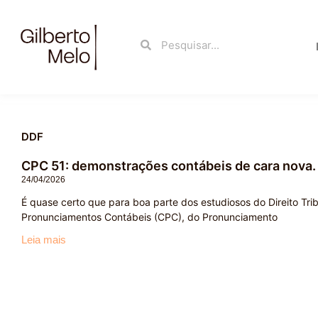
Ir
para
Search
Search
o
conteúdo
DDF
CPC 51: demonstrações contábeis de cara nova. 
24/04/2026
É quase certo que para boa parte dos estudiosos do Direito Tr
Pronunciamentos Contábeis (CPC), do Pronunciamento
Leia mais