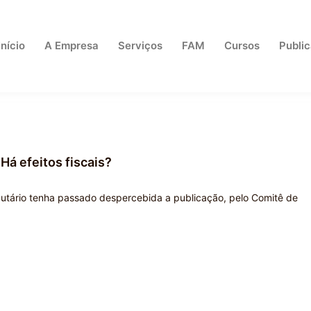
Início
A Empresa
Serviços
FAM
Cursos
Publi
Há efeitos fiscais?
ibutário tenha passado despercebida a publicação, pelo Comitê de