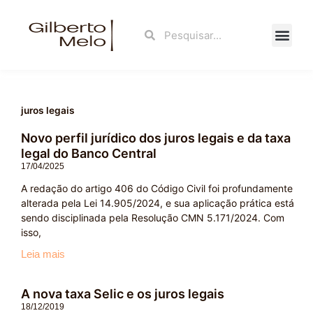
Ir
para
Search
Search
o
conteúdo
Fale Con
juros legais
Novo perfil jurídico dos juros legais e da taxa
legal do Banco Central
17/04/2025
A redação do artigo 406 do Código Civil foi profundamente
alterada pela Lei 14.905/2024, e sua aplicação prática está
sendo disciplinada pela Resolução CMN 5.171/2024. Com
isso,
Leia mais
A nova taxa Selic e os juros legais
18/12/2019