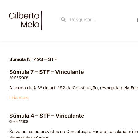
Ir
para
Search
Search
o
conteúdo
Súmula Nº 493 – STF
Súmula 7 – STF – Vinculante
20/06/2008
A norma do § 3º do art. 192 da Constituição, revogada pela Eme
Leia mais
Súmula 4 – STF – Vinculante
09/05/2008
Salvo os casos previstos na Constituição Federal, o salário m
de servidor público