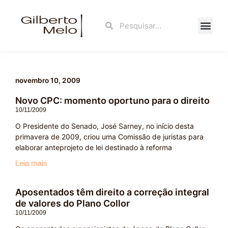
Ir
para
Search
Search
o
conteúdo
Fale Con
novembro 10, 2009
Novo CPC: momento oportuno para o direito
10/11/2009
O Presidente do Senado, José Sarney, no início desta
primavera de 2009, criou uma Comissão de juristas para
elaborar anteprojeto de lei destinado à reforma
Leia mais
Aposentados têm direito a correção integral
de valores do Plano Collor
10/11/2009