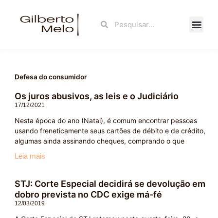
Ir
para
Search
Search
o
conteúdo
Fale Con
Defesa do consumidor
Os juros abusivos, as leis e o Judiciário
17/12/2021
Nesta época do ano (Natal), é comum encontrar pessoas
usando freneticamente seus cartões de débito e de crédito,
algumas ainda assinando cheques, comprando o que
Leia mais
STJ: Corte Especial decidirá se devolução em
dobro prevista no CDC exige má-fé
12/03/2019