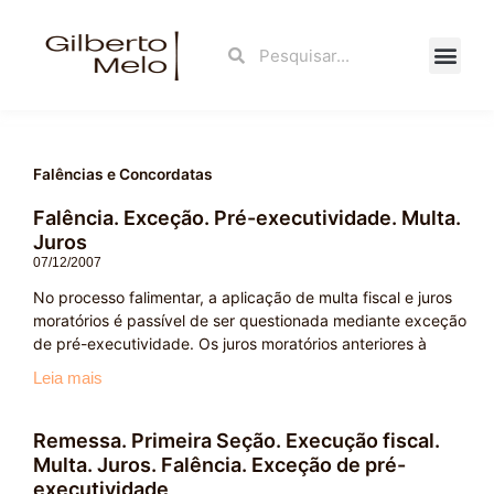
Ir
para
Search
Search
o
conteúdo
Fale Con
Falências e Concordatas
Falência. Exceção. Pré-executividade. Multa.
Juros
07/12/2007
No processo falimentar, a aplicação de multa fiscal e juros
moratórios é passível de ser questionada mediante exceção
de pré-executividade. Os juros moratórios anteriores à
Leia mais
Remessa. Primeira Seção. Execução fiscal.
Multa. Juros. Falência. Exceção de pré-
executividade