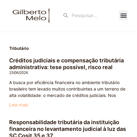
Ir
para
Search
Search
o
conteúdo
Fale Con
Tributário
Créditos judiciais e compensação tributária
administrativa: tese possível, risco real
15/06/2026
A busca por eficiência financeira no ambiente tributário
brasileiro tem levado muitos contribuintes a um terreno de
alta volatilidade: o mercado de créditos judiciais. Nos
Leia mais
Responsabilidade tributária da instituição
financeira no levantamento judicial à luz das
SC Cosit 35 e 37