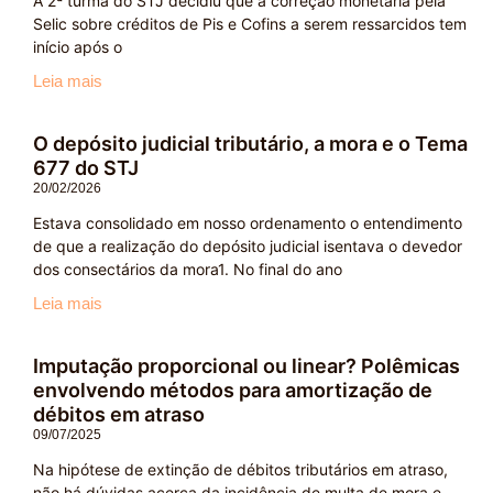
A 2ª turma do STJ decidiu que a correção monetária pela
Selic sobre créditos de Pis e Cofins a serem ressarcidos tem
início após o
Leia mais
O depósito judicial tributário, a mora e o Tema
677 do STJ
20/02/2026
Estava consolidado em nosso ordenamento o entendimento
de que a realização do depósito judicial isentava o devedor
dos consectários da mora1. No final do ano
Leia mais
Imputação proporcional ou linear? Polêmicas
envolvendo métodos para amortização de
débitos em atraso
09/07/2025
Na hipótese de extinção de débitos tributários em atraso,
não há dúvidas acerca da incidência de multa de mora e